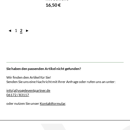
16,50 €
◄
1
2
►
Sie haben den passenden Artikel nicht gefunden?
Wir finden den Artikel für Sie!
Senden Sie uns eine Nachricht mit Ihrer Anfrage oder rufen uns an unter:
info(at)vogeleventpartner.de
06172 / 83117
oder nutzen Sie unser
Kontaktformular
.