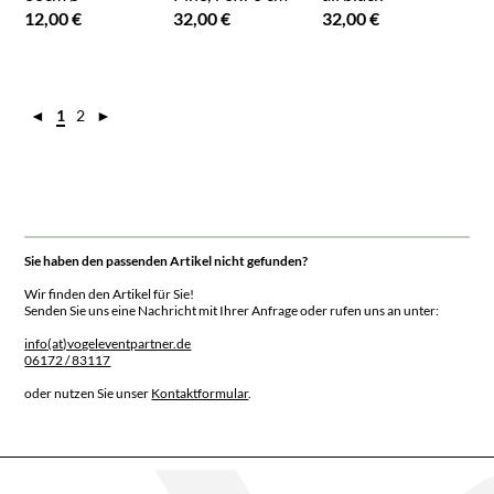
12,00 €
32,00 €
32,00 €
◄
1
2
►
Sie haben den passenden Artikel nicht gefunden?
Wir finden den Artikel für Sie!
Senden Sie uns eine Nachricht mit Ihrer Anfrage oder rufen uns an unter:
info(at)vogeleventpartner.de
06172 / 83117
oder nutzen Sie unser
Kontaktformular
.