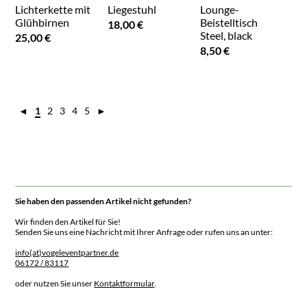
Lichterkette mit
Liegestuhl
Lounge-
Glühbirnen
Beistelltisch
18,00 €
Steel, black
25,00 €
8,50 €
◄
1
2
3
4
5
►
Sie haben den passenden Artikel nicht gefunden?
Wir finden den Artikel für Sie!
Senden Sie uns eine Nachricht mit Ihrer Anfrage oder rufen uns an unter:
info(at)vogeleventpartner.de
06172 / 83117
oder nutzen Sie unser
Kontaktformular
.