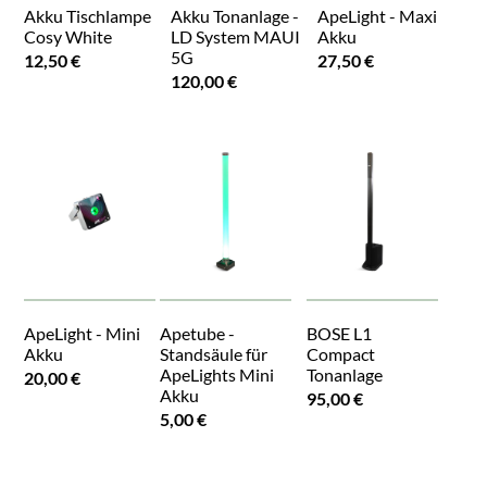
Akku Tischlampe
Akku Tonanlage -
ApeLight - Maxi
Cosy White
LD System MAUI
Akku
5G
12,50 €
27,50 €
120,00 €
ApeLight - Mini
Apetube -
BOSE L1
Akku
Standsäule für
Compact
ApeLights Mini
Tonanlage
20,00 €
Akku
95,00 €
5,00 €