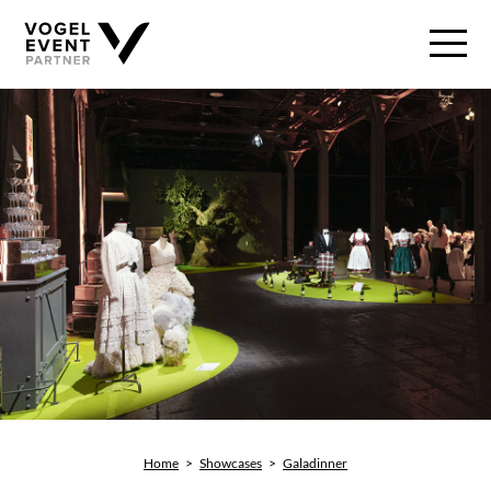
Home
>
Showcases
>
Galadinner