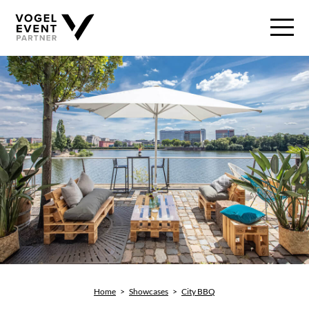
Home
>
Showcases
>
City BBQ