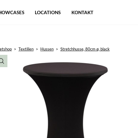
HOWCASES
LOCATIONS
KONTAKT
etshop
>
Textilien
>
Hussen
>
Stretchhusse, 80cm ø, black