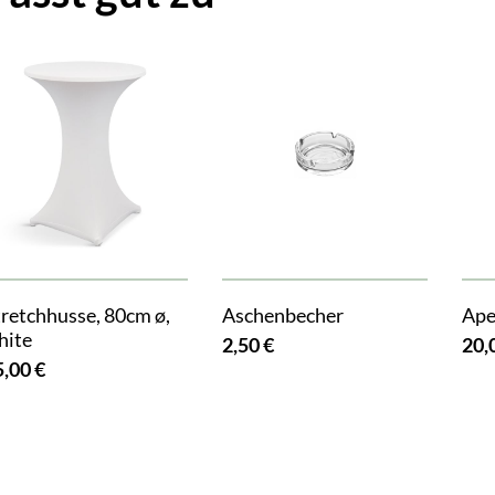
tretchhusse, 80cm ø,
Aschenbecher
Ape
hite
2,50 €
20,
5,00 €