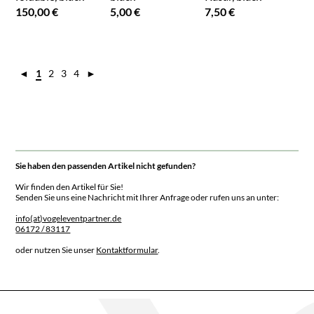
150,00 €
5,00 €
7,50 €
◄
1
2
3
4
►
Sie haben den passenden Artikel nicht gefunden?
Wir finden den Artikel für Sie!
Senden Sie uns eine Nachricht mit Ihrer Anfrage oder rufen uns an unter:
info(at)vogeleventpartner.de
06172 / 83117
oder nutzen Sie unser
Kontaktformular
.