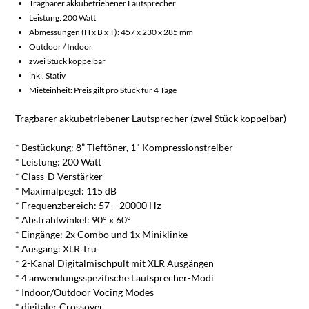
Tragbarer akkubetriebener Lautsprecher
Leistung: 200 Watt
Abmessungen (H x B x T): 457 x 230 x 285 mm
Outdoor / Indoor
zwei Stück koppelbar
inkl. Stativ
Mieteinheit: Preis gilt pro Stück für 4 Tage
Tragbarer akkubetriebener Lautsprecher (zwei Stück koppelbar)
* Bestückung: 8” Tieftöner, 1" Kompressionstreiber
* Leistung: 200 Watt
* Class-D Verstärker
* Maximalpegel: 115 dB
* Frequenzbereich: 57 – 20000 Hz
* Abstrahlwinkel: 90° x 60°
* Eingänge: 2x Combo und 1x Miniklinke
* Ausgang: XLR Tru
* 2-Kanal Digitalmischpult mit XLR Ausgängen
* 4 anwendungsspezifische Lautsprecher-Modi
* Indoor/Outdoor Vocing Modes
* digitaler Crossover