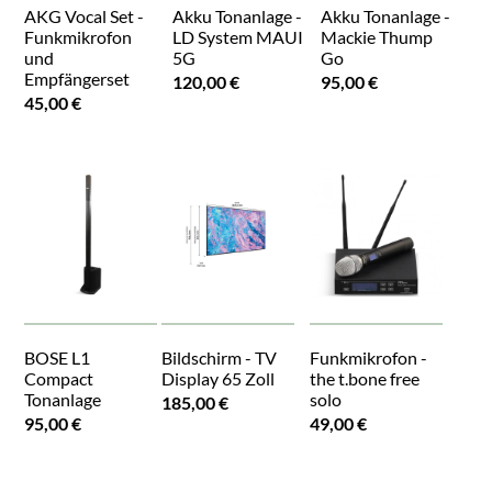
AKG Vocal Set -
Akku Tonanlage -
Akku Tonanlage -
Funkmikrofon
LD System MAUI
Mackie Thump
und
5G
Go
Empfängerset
120,00 €
95,00 €
45,00 €
BOSE L1
Bildschirm - TV
Funkmikrofon -
Compact
Display 65 Zoll
the t.bone free
Tonanlage
solo
185,00 €
95,00 €
49,00 €