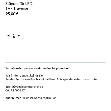
Ständer für LED
TV - Traverse
95,00 €
◄
1
►
Sie haben den passenden Artikel nicht gefunden?
Wir finden den Artikel für Sie!
Senden Sie uns eine Nachricht mit Ihrer Anfrage oder rufen uns an unter:
info(at)vogeleventpartner.de
06172 / 83117
oder nutzen Sie unser
Kontaktformular
.