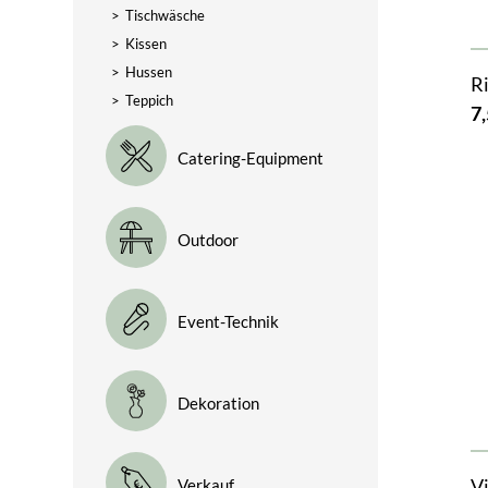
>
Tischwäsche
>
Kissen
>
Hussen
R
>
Teppich
7,
Catering-Equipment
Outdoor
Event-Technik
Dekoration
V
Verkauf