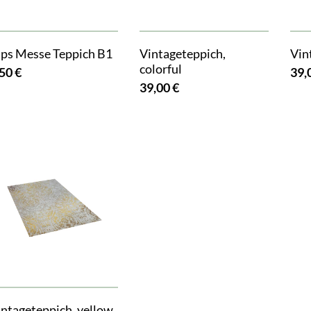
ips Messe Teppich B1
Vintageteppich,
Vin
colorful
50 €
39,
39,00 €
intageteppich, yellow