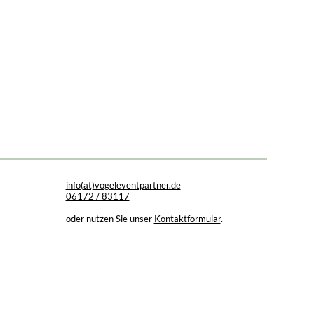
info(at)vogeleventpartner.de
06172 / 83117
oder nutzen Sie unser
Kontaktformular
.