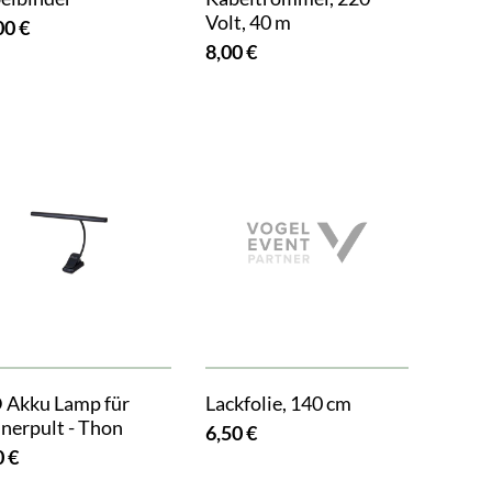
Volt, 40 m
00 €
8,00 €
 Akku Lamp für
Lackfolie, 140 cm
nerpult - Thon
6,50 €
0 €