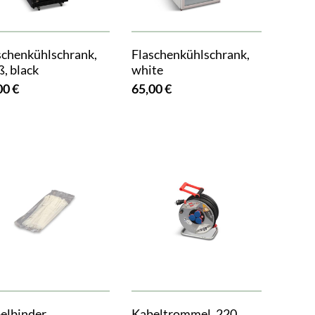
schenkühlschrank,
Flaschenkühlschrank,
ß, black
white
00 €
65,00 €
elbinder
Kabeltrommel, 220