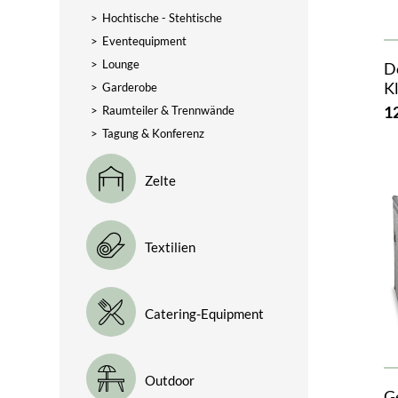
>
Hochtische - Stehtische
>
Eventequipment
>
Lounge
D
K
>
Garderobe
1
>
Raumteiler & Trennwände
>
Tagung & Konferenz
Zelte
Textilien
Catering-Equipment
Outdoor
Ge