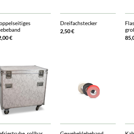
oppelseitiges
Dreifachstecker
Fla
lebeband
gro
2,50 €
2,00 €
85,
friertruhe, rollbar
Gewebeklebeband,
Kab