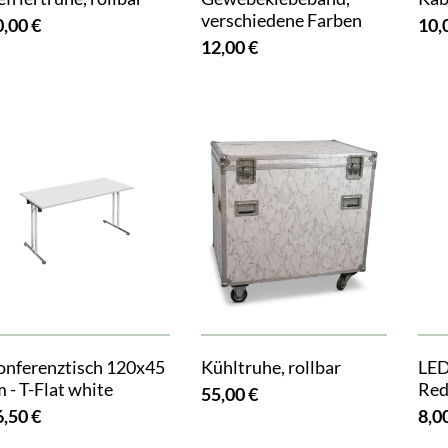
verschiedene Farben
0,00 €
10,
12,00 €
onferenztisch 120x45
Kühltruhe, rollbar
LED
 - T-Flat white
Red
55,00 €
6,50 €
8,0