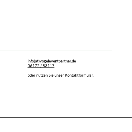
info(at)vogeleventpartner.de
06172 / 83117
oder nutzen Sie unser
Kontaktformular
.