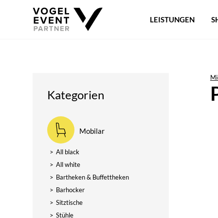
LEISTUNGEN
S
Mi
Kategorien
Mobilar
>
All black
>
All white
>
Bartheken & Buffettheken
>
Barhocker
>
Sitztische
>
Stühle