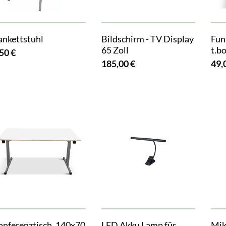
ankettstuhl
Bildschirm - TV Display
Fun
65 Zoll
t.bo
50 €
185,00 €
49,
onferenztisch, 140x70
LED Akku Lamp für
Mik