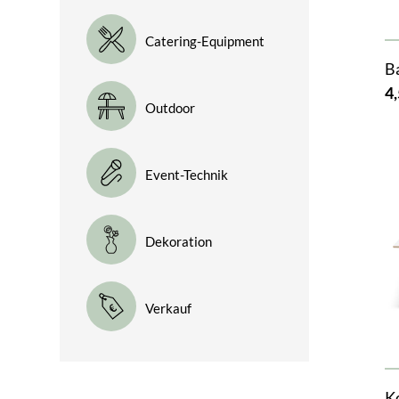
Catering-Equipment
B
4,
Outdoor
Event-Technik
Dekoration
Verkauf
K