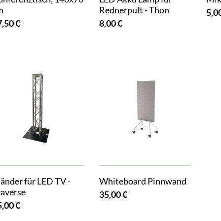
m
Rednerpult - Thon
5,0
7,50 €
8,00 €
änder für LED TV -
Whiteboard Pinnwand
raverse
35,00 €
5,00 €