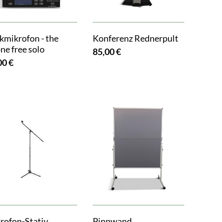
kmikrofon - the
Konferenz Rednerpult
ne free solo
85,00 €
00 €
rofon-Stativ
Pinnwand