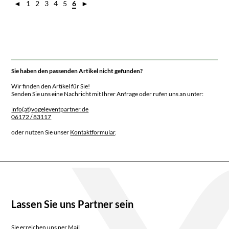
◄
1
2
3
4
5
6
►
Sie haben den passenden Artikel nicht gefunden?
Wir finden den Artikel für Sie!
Senden Sie uns eine Nachricht mit Ihrer Anfrage oder rufen uns an unter:
info(at)vogeleventpartner.de
06172 / 83117
oder nutzen Sie unser
Kontaktformular
.
Lassen Sie uns Partner sein
Sie erreichen uns per Mail,