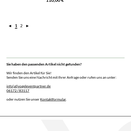
◄
1
2
►
Sie haben den passenden Artikel nicht gefunden?
Wir finden den Artikel für Sie!
Senden Sie uns eine Nachricht mit Ihrer Anfrage oder rufen uns an unter:
info(at)vogeleventpartner.de
06172 / 83117
oder nutzen Sie unser
Kontaktformular
.