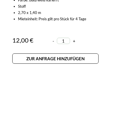
Farbe: blau/weiß karierrt
Stoff
2,70 x 1,40 m
Mieteinheit: Preis gilt pro Stück für 4 Tage
12,00 €
-
+
ZUR ANFRAGE HINZUFÜGEN