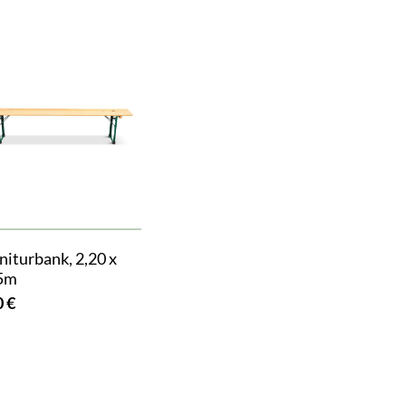
niturbank, 2,20 x
5m
0 €