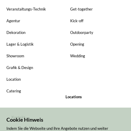
Veranstaltungs-Technik
Get-together
Agentur
Kick-off
Dekoration
Outdoorparty
Lager & Logistik
Opening
Showroom
Wedding
Grafik & Design
Location
Catering
Locations
Kontakt
Cookie Hinweis
Indem Sie die Webseite und ihre Angebote nutzen und weiter