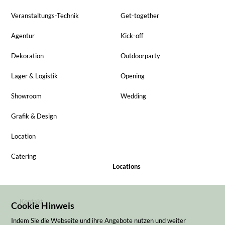
Veranstaltungs-Technik
Get-together
Agentur
Kick-off
Dekoration
Outdoorparty
Lager & Logistik
Opening
Showroom
Wedding
Grafik & Design
Location
Catering
Locations
Kontakt
Cookie Hinweis
Indem Sie die Webseite und ihre Angebote nutzen und weiter