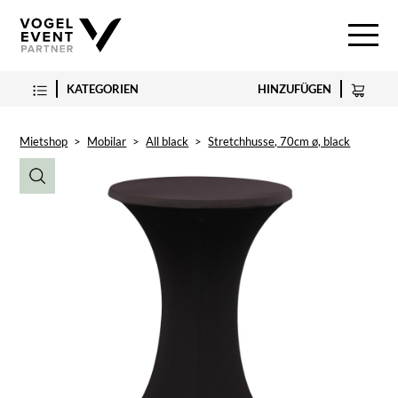
KATEGORIEN
HINZUFÜGEN
Mietshop
>
Mobilar
>
All black
>
Stretchhusse, 70cm ø, black