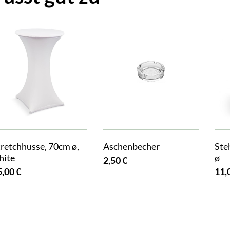
tretchhusse, 70cm ø,
Aschenbecher
Ste
hite
ø
2,50 €
5,00 €
11,