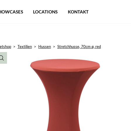
HOWCASES
LOCATIONS
KONTAKT
etshop
>
Textilien
>
Hussen
>
Stretchhusse, 70cm ø, red