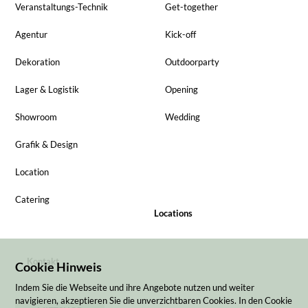
Veranstaltungs-Technik
Get-together
Agentur
Kick-off
Dekoration
Outdoorparty
Lager & Logistik
Opening
Showroom
Wedding
Grafik & Design
Location
Catering
Locations
Kontakt
Cookie Hinweis
Indem Sie die Webseite und ihre Angebote nutzen und weiter
navigieren, akzeptieren Sie die unverzichtbaren Cookies. In den Cookie