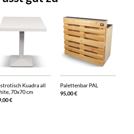
strotisch Kuadra all
Palettenbar PAL
hite, 70x70 cm
95,00 €
9,00 €