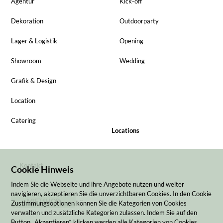
Agentur
Kick-off
Dekoration
Outdoorparty
Lager & Logistik
Opening
Showroom
Wedding
Grafik & Design
Location
Catering
Locations
Kontakt
Cookie Hinweis
Indem Sie die Webseite und ihre Angebote nutzen und weiter
navigieren, akzeptieren Sie die unverzichtbaren Cookies. In den Cookie
MIETSHOP
Zustimmungsoptionen können Sie die Kategorien von Cookies
verwalten und zusätzliche Kategorien zulassen. Indem Sie auf den
Button „Akzeptieren“ klicken werden alle Kategorien von Cookies