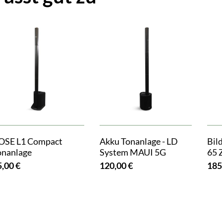
OSE L1 Compact
Akku Tonanlage - LD
Bil
onanlage
System MAUI 5G
65 
5,00 €
120,00 €
185