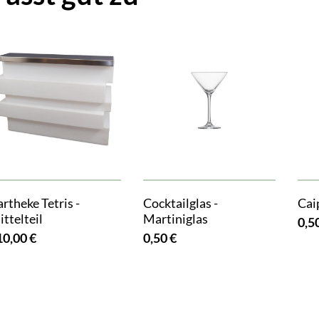
rtheke Tetris -
Cocktailglas -
Cai
ttelteil
Martiniglas
0,5
10,00 €
0,50 €