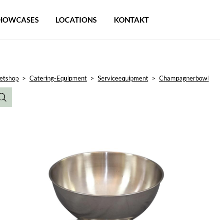
HOWCASES
LOCATIONS
KONTAKT
etshop
>
Catering-Equipment
>
Serviceequipment
>
Champagnerbowl