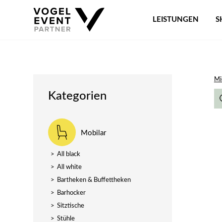
LEISTUNGEN
S
Mi
Kategorien
Mobilar
>
All black
>
All white
>
Bartheken & Buffettheken
>
Barhocker
>
Sitztische
>
Stühle