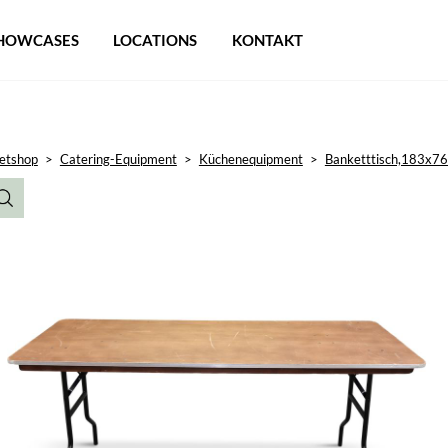
HOWCASES
LOCATIONS
KONTAKT
etshop
>
Catering-Equipment
>
Küchenequipment
>
Banketttisch,183x7