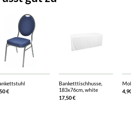
ankettstuhl
Banketttischhusse,
Mol
183x76cm, white
50 €
4,9
17,50 €