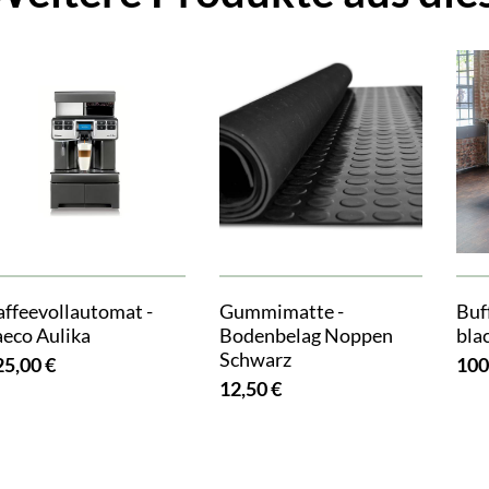
affeevollautomat -
Gummimatte -
Buff
aeco Aulika
Bodenbelag Noppen
bla
Schwarz
25,00 €
100
12,50 €