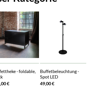
ettheke - foldable,
Buffetbeleuchtung -
ck
Spot LED
,00 €
49,00 €