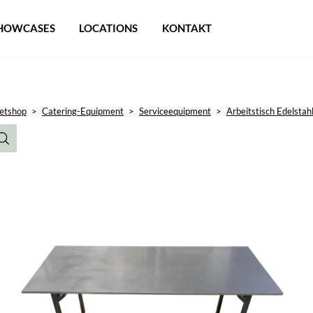
HOWCASES
LOCATIONS
KONTAKT
etshop
>
Catering-Equipment
>
Serviceequipment
>
Arbeitstisch Edelsta