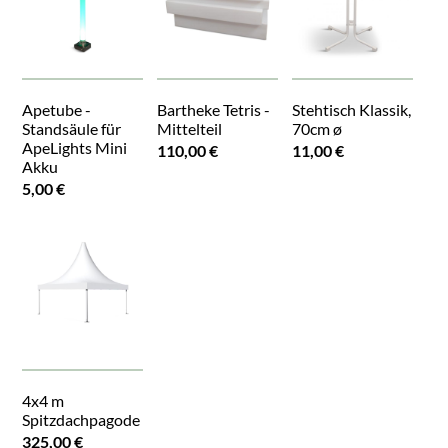
Apetube -
Bartheke Tetris -
Stehtisch Klassik,
Standsäule für
Mittelteil
70cm ø
ApeLights Mini
110,00 €
11,00 €
Akku
5,00 €
4x4 m
Spitzdachpagode
325,00 €