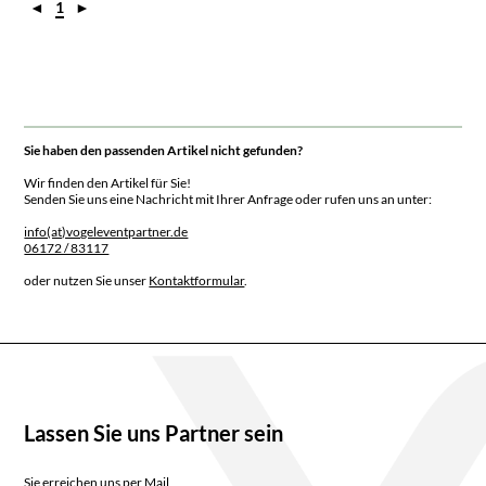
◄
1
►
Sie haben den passenden Artikel nicht gefunden?
Wir finden den Artikel für Sie!
Senden Sie uns eine Nachricht mit Ihrer Anfrage oder rufen uns an unter:
info(at)vogeleventpartner.de
06172 / 83117
oder nutzen Sie unser
Kontaktformular
.
Lassen Sie uns Partner sein
Sie erreichen uns per Mail,